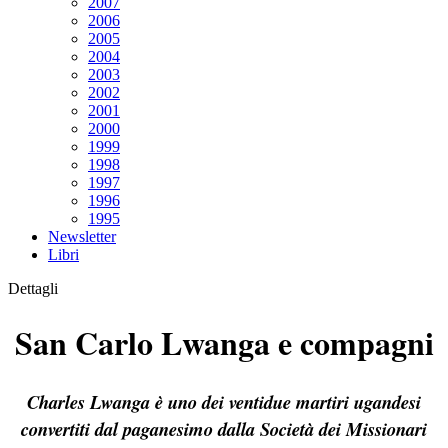
2007
2006
2005
2004
2003
2002
2001
2000
1999
1998
1997
1996
1995
Newsletter
Libri
Dettagli
San Carlo Lwanga e compagni
Charles Lwanga è uno dei ventidue martiri ugandesi
convertiti dal paganesimo dalla Società dei Missionari