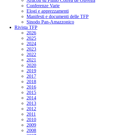
Articoli su Plinio Corrêa de Oliveira
Conferenze Varie
Elogi e apprezzamenti
Manifesti e documenti delle TFP
Sinodo Pan-Amazzonico
Rivista TFP
2026
2025
2024
2023
2022
2021
2020
2019
2017
2018
2016
2015
2014
2013
2012
2011
2010
2009
2008