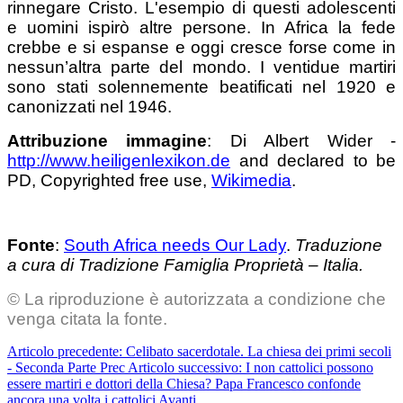
rinnegare Cristo. L'esempio di questi adolescenti
e uomini ispirò altre persone. In Africa la fede
crebbe e si espanse e oggi cresce forse come in
nessun’altra parte del mondo. I ventidue martiri
sono stati solennemente beatificati nel 1920 e
canonizzati nel 1946.
Attribuzione immagine
: Di Albert Wider -
http://www.heiligenlexikon.de
and declared to be
PD, Copyrighted free use,
Wikimedia
.
Fonte
:
South Africa needs Our Lady
.
Traduzione
a cura di Tradizione Famiglia Proprietà – Italia.
© La riproduzione è autorizzata a condizione che
venga citata la fonte.
Articolo precedente: Celibato sacerdotale. La chiesa dei primi secoli
- Seconda Parte
Prec
Articolo successivo: I non cattolici possono
essere martiri e dottori della Chiesa? Papa Francesco confonde
ancora una volta i cattolici
Avanti