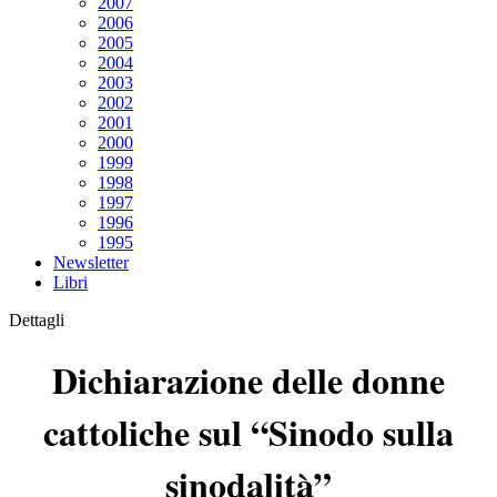
2007
2006
2005
2004
2003
2002
2001
2000
1999
1998
1997
1996
1995
Newsletter
Libri
Dettagli
Dichiarazione delle donne
cattoliche sul “Sinodo sulla
sinodalità”