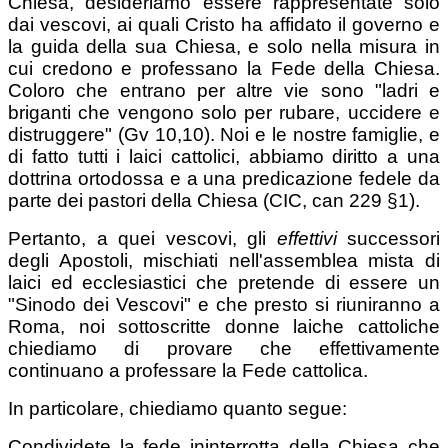
Chiesa, desideriamo essere rappresentate solo
dai vescovi, ai quali Cristo ha affidato il governo e
la guida della sua Chiesa, e solo nella misura in
cui credono e professano la Fede della Chiesa.
Coloro che entrano per altre vie sono "ladri e
briganti che vengono solo per rubare, uccidere e
distruggere" (Gv 10,10). Noi e le nostre famiglie, e
di fatto tutti i laici cattolici, abbiamo diritto a una
dottrina ortodossa e a una predicazione fedele da
parte dei pastori della Chiesa (CIC, can 229 §1).
Pertanto, a quei vescovi, gli
effettivi
successori
degli Apostoli, mischiati nell'assemblea mista di
laici ed ecclesiastici che pretende di essere un
"Sinodo dei Vescovi" e che presto si riuniranno a
Roma, noi sottoscritte donne laiche cattoliche
chiediamo di provare che effettivamente
continuano a professare la Fede cattolica.
In particolare, chiediamo quanto segue:
Condividete la fede ininterrotta della Chiesa che