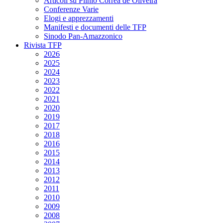
Articoli su Plinio Corrêa de Oliveira
Conferenze Varie
Elogi e apprezzamenti
Manifesti e documenti delle TFP
Sinodo Pan-Amazzonico
Rivista TFP
2026
2025
2024
2023
2022
2021
2020
2019
2017
2018
2016
2015
2014
2013
2012
2011
2010
2009
2008