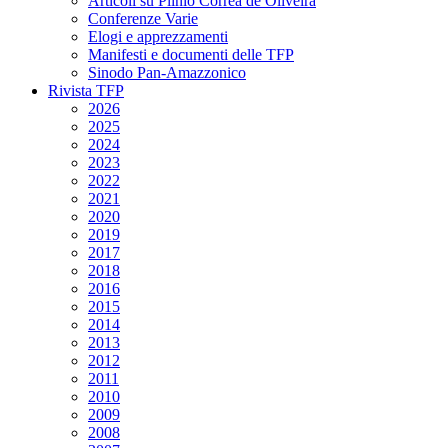
Articoli su Plinio Corrêa de Oliveira
Conferenze Varie
Elogi e apprezzamenti
Manifesti e documenti delle TFP
Sinodo Pan-Amazzonico
Rivista TFP
2026
2025
2024
2023
2022
2021
2020
2019
2017
2018
2016
2015
2014
2013
2012
2011
2010
2009
2008