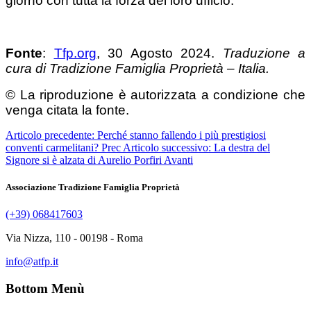
giorno con tutta la forza del loro ufficio.
Fonte
:
Tfp.org
, 30 Agosto 2024.
Traduzione a
cura di Tradizione Famiglia Proprietà – Italia.
© La riproduzione è autorizzata a condizione che
venga citata la fonte.
Articolo precedente: Perché stanno fallendo i più prestigiosi
conventi carmelitani?
Prec
Articolo successivo: La destra del
Signore si è alzata di Aurelio Porfiri
Avanti
Associazione Tradizione Famiglia Proprietà
(+39) 068417603
Via Nizza, 110 - 00198 - Roma
info@atfp.it
Bottom Menù