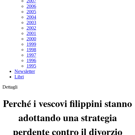
2007
2006
2005
2004
2003
2002
2001
2000
1999
1998
1997
1996
1995
Newsletter
Libri
Dettagli
Perché i vescovi filippini stanno
adottando una strategia
perdente contro il divorzio