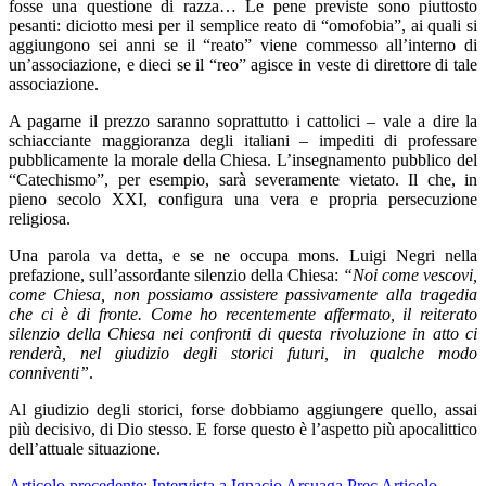
fosse una questione di razza… Le pene previste sono piuttosto
pesanti: diciotto mesi per il semplice reato di “omofobia”, ai quali si
aggiungono sei anni se il “reato” viene commesso all’interno di
un’associazione, e dieci se il “reo” agisce in veste di direttore di tale
associazione.
A pagarne il prezzo saranno soprattutto i cattolici – vale a dire la
schiacciante maggioranza degli italiani – impediti di professare
pubblicamente la morale della Chiesa. L’insegnamento pubblico del
“Catechismo”, per esempio, sarà severamente vietato. Il che, in
pieno secolo XXI, configura una vera e propria persecuzione
religiosa.
Una parola va detta, e se ne occupa mons. Luigi Negri nella
prefazione, sull’assordante silenzio della Chiesa:
“Noi come vescovi,
come Chiesa, non possiamo assistere passivamente alla tragedia
che ci è di fronte. Come ho recentemente affermato, il reiterato
silenzio della Chiesa nei confronti di questa rivoluzione in atto ci
renderà, nel giudizio degli storici futuri, in qualche modo
conniventi”
.
Al giudizio degli storici, forse dobbiamo aggiungere quello, assai
più decisivo, di Dio stesso. E forse questo è l’aspetto più apocalittico
dell’attuale situazione.
Articolo precedente: Intervista a Ignacio Arsuaga
Prec
Articolo