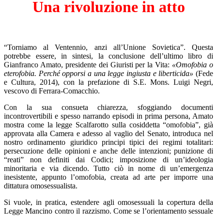
Una rivoluzione in atto
“Torniamo al Ventennio, anzi all’Unione Sovietica”. Questa
potrebbe essere, in sintesi, la conclusione dell’ultimo libro di
Gianfranco Amato, presidente dei Giuristi per la Vita:
«Omofobia o
eterofobia. Perché opporsi a una legge ingiusta e liberticida»
(Fede
e Cultura, 2014), con la prefazione di S.E. Mons. Luigi Negri,
vescovo di Ferrara-Comacchio.
Con la sua consueta chiarezza, sfoggiando documenti
incontrovertibili e spesso narrando episodi in prima persona, Amato
mostra come la legge Scalfarotto sulla cosiddetta “omofobia”, già
approvata alla Camera e adesso al vaglio del Senato, introduca nel
nostro ordinamento giuridico principi tipici dei regimi totalitari:
persecuzione delle opinioni e anche delle intenzioni; punizione di
“reati” non definiti dai Codici; imposizione di un’ideologia
minoritaria e via dicendo. Tutto ciò in nome di un’emergenza
inesistente, appunto l’omofobia, creata ad arte per imporre una
dittatura omosessualista.
Si vuole, in pratica, estendere agli omosessuali la copertura della
Legge Mancino contro il razzismo. Come se l’orientamento sessuale