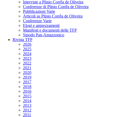
Interviste a Plinio Corrêa de Oliveira
Conferenze di Plinio Corrêa de Oliveira
Pubblicazioni Varie
Articoli su Plinio Corrêa de Oliveira
Conferenze Varie
Elogi e apprezzamenti
Manifesti e documenti delle TFP
Sinodo Pan-Amazzonico
Rivista TFP
2026
2025
2024
2023
2022
2021
2020
2019
2017
2018
2016
2015
2014
2013
2012
2011