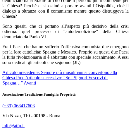
denunciato dalla Madre di Dio come il pericolo più incombente per
la Chiesa?
Perché ci si ostinò a portare avanti l’Ostpolitik, cioè il
dialogo a oltranza con il comunismo mentre questo distruggeva la
Chiesa?
Sono quesiti che ci portano all’aspetto più decisivo della crisi
odierna: quel processo di “autodemolizione” della Chiesa
denunciato da Paolo VI.
Fra i Paesi che hanno sofferto l’offensiva comunista due emergono
per la loro cattolicità: Spagna e Messico. Proprio su questi due Paesi
la furia rivoluzionaria si è abbattuta con speciale accanimento. A essi
sono dedicati gli articoli che seguono. (JL)
Articolo precedente: Sempre più musulmani si convertono alla
Chiesa
Prec
Articolo successivo: “Se i Signori Vescovi di
Spagna…”
Avanti
Associazione Tradizione Famiglia Proprietà
(+39) 068417603
Via Nizza, 110 - 00198 - Roma
info@atfp.it