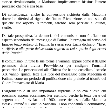
storico rivoluzionario, la Madonna implicitamente biasima l’intero
processo che ne è alla base.
Di conseguenza, anche la conversione richiesta dalla Madonna
dovrebbe riferirsi al rigetto dell’intera Rivoluzione, e non solo di
qualche suo aspetto. Altrimenti, sarebbe solo parziale e, quindi,
sterile.
Da tale prospettiva, la denuncia del comunismo non è affatto un
aspetto secondario del messaggio di Fatima. Interrogata sul senso del
famoso terzo segreto di Fatima, la stessa suor Lucia dichiarò:
“Esso
si riferisce alla parte del secondo segreto in cui si parla degli errori
della Russia”
.
Il comunismo, in tutte le sue forme e varianti, appare come il flagello
permesso dalla divina Provvidenza per castigare l’umanità
peccatrice. Le persecuzioni alla Chiesa che hanno costellato il secolo
XX vanno, quindi, lette alla luce del messaggio della Madonna di
Fatima, come un periodo di purificazione che prelude al trionfo del
Cuore Immacolato di Maria.
L’argomento è di una importanza suprema, e solleva quesiti cui
possiamo appena accennare. Per esempio: perché la terza parte del
segreto non fu rivelata nel 1960, come richiesto dalla Madonna
stessa? Perché il Concilio Vaticano II non condannò il comunismo,