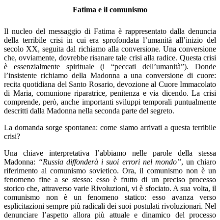
Fatima e il comunismo
Il nucleo del messaggio di Fatima è rappresentato dalla denuncia
della terribile crisi in cui era sprofondata l’umanità all’inizio del
secolo XX, seguita dal richiamo alla conversione. Una conversione
che, ovviamente, dovrebbe risanare tale crisi alla radice. Questa crisi
è essenzialmente spirituale (i “peccati dell’umanità”). Donde
l’insistente richiamo della Madonna a una conversione di cuore:
recita quotidiana del Santo Rosario, devozione al Cuore Immacolato
di Maria, comunione riparatrice, penitenza e via dicendo. La crisi
comprende, però, anche importanti sviluppi temporali puntualmente
descritti dalla Madonna nella seconda parte del segreto.
La domanda sorge spontanea: come siamo arrivati a questa terribile
crisi?
Una chiave interpretativa l’abbiamo nelle parole della stessa
Madonna:
“Russia diffonderà i suoi errori nel mondo”
, un chiaro
riferimento al comunismo sovietico. Ora, il comunismo non è un
fenomeno fine a se stesso: esso è frutto di un preciso processo
storico che, attraverso varie Rivoluzioni, vi è sfociato. A sua volta, il
comunismo non è un fenomeno statico: esso avanza verso
esplicitazioni sempre più radicali dei suoi postulati rivoluzionari. Nel
denunciare l’aspetto allora più attuale e dinamico del processo