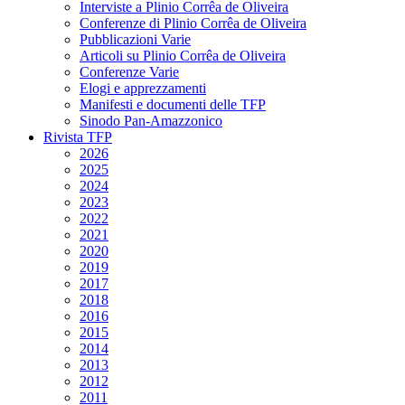
Interviste a Plinio Corrêa de Oliveira
Conferenze di Plinio Corrêa de Oliveira
Pubblicazioni Varie
Articoli su Plinio Corrêa de Oliveira
Conferenze Varie
Elogi e apprezzamenti
Manifesti e documenti delle TFP
Sinodo Pan-Amazzonico
Rivista TFP
2026
2025
2024
2023
2022
2021
2020
2019
2017
2018
2016
2015
2014
2013
2012
2011