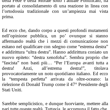
della Fede e della Morale sotto l’attuale Pontificato, ha
portato al consolidamento di una reazione in linea con
l’ortodossia tradizionale con un’ampiezza mai vista
prima.
Ed ecco che, dando corpo a questi profondi mutamenti
nell’opinione pubblica, un po’ ovunque si stanno
affermando realtà che i mezzi di comunicazione non
esitano nel qualificare con sdegno come “estrema destra”
e addirittura “ultra destra”. Hanno addirittura coniato un
nuovo epiteto: “destra xenofoba”. Sembra proprio che
“fascista” non basti più… “Per l’Europa avanti tutta a
destra! Anzi, all’estrema destra!”, titolava
provocatoriamente un noto quotidiano italiano. Ed ecco
la “tempesta perfetta” arrivata da oltre-oceano: la
rielezione di Donald Trump come il 47° Presidente degli
Stati Uniti.
Sarebbe semplicistico, e dunque fuorviante, mettere alla
pari tutte queste realtà. Tuttavia, le accomuna il fatto che,