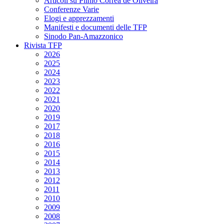
Articoli su Plinio Corrêa de Oliveira
Conferenze Varie
Elogi e apprezzamenti
Manifesti e documenti delle TFP
Sinodo Pan-Amazzonico
Rivista TFP
2026
2025
2024
2023
2022
2021
2020
2019
2017
2018
2016
2015
2014
2013
2012
2011
2010
2009
2008