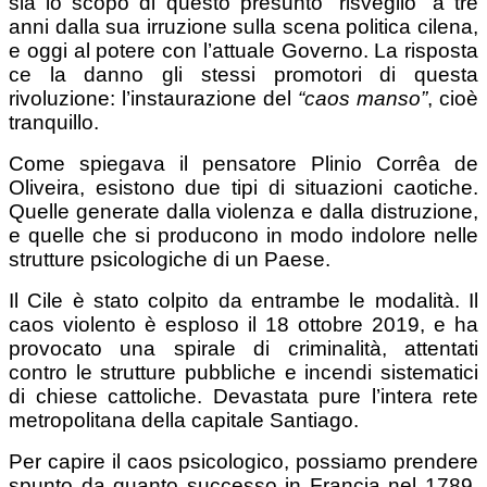
sia lo scopo di questo presunto “risveglio” a tre
anni dalla sua irruzione sulla scena politica cilena,
e oggi al potere con l’attuale Governo. La risposta
ce la danno gli stessi promotori di questa
rivoluzione: l’instaurazione del
“caos manso”
, cioè
tranquillo.
Come spiegava il pensatore Plinio Corrêa de
Oliveira, esistono due tipi di situazioni caotiche.
Quelle generate dalla violenza e dalla distruzione,
e quelle che si producono in modo indolore nelle
strutture psicologiche di un Paese.
Il Cile è stato colpito da entrambe le modalità. Il
caos violento è esploso il 18 ottobre 2019, e ha
provocato una spirale di criminalità, attentati
contro le strutture pubbliche e incendi sistematici
di chiese cattoliche. Devastata pure l’intera rete
metropolitana della capitale Santiago.
Per capire il caos psicologico, possiamo prendere
spunto da quanto successo in Francia nel 1789.