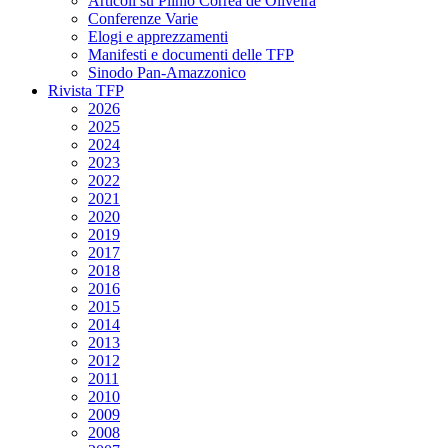
Articoli su Plinio Corrêa de Oliveira
Conferenze Varie
Elogi e apprezzamenti
Manifesti e documenti delle TFP
Sinodo Pan-Amazzonico
Rivista TFP
2026
2025
2024
2023
2022
2021
2020
2019
2017
2018
2016
2015
2014
2013
2012
2011
2010
2009
2008