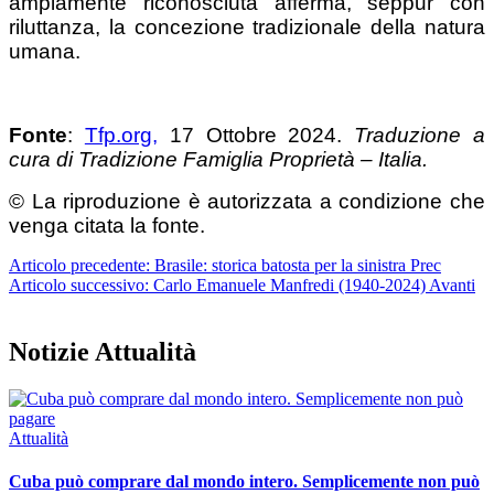
ampiamente riconosciuta afferma, seppur con
riluttanza, la concezione tradizionale della natura
umana.
Fonte
:
Tfp.org,
17 Ottobre 2024.
Traduzione a
cura di Tradizione Famiglia Proprietà – Italia.
© La riproduzione è autorizzata a condizione che
venga citata la fonte.
Articolo precedente: Brasile: storica batosta per la sinistra
Prec
Articolo successivo: Carlo Emanuele Manfredi (1940-2024)
Avanti
Notizie Attualità
Attualità
Cuba può comprare dal mondo intero. Semplicemente non può