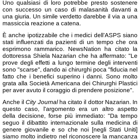
Uno qualsiasi di loro potrebbe presto sostenere
con successo un caso di malasanità davanti a
una giuria. Un simile verdetto darebbe il via a una
massiccia reazione a catena.
È anche ipotizzabile che i medici dell’ASPS siano
stati influenzati da pazienti di un tempo che ora
esprimono rammarico. NewsNation ha citato la
dottoressa Shiela Nazarian che ha affermato: "Le
prove degli effetti a lungo termine degli interventi
sono "scarse", dando ai chirurghi poca "fiducia nel
fatto che i benefici superino i danni. Sono molto
grata alla Società Americana dei Chirurghi Plastici
per aver avuto il coraggio di prendere posizione".
Anche il
City Journal
ha citato il dottor Nazarian. In
questo caso, l'argomento era un altro aspetto
della decisione, forse più immediato: "Da tempo
seguo il dibattito internazionale sulla medicina di
genere giovanile e so che noi [negli Stati Uniti]
siamo molto indietro nel riconoscere la mancanza