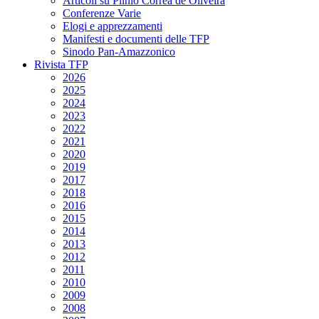
Articoli su Plinio Corrêa de Oliveira
Conferenze Varie
Elogi e apprezzamenti
Manifesti e documenti delle TFP
Sinodo Pan-Amazzonico
Rivista TFP
2026
2025
2024
2023
2022
2021
2020
2019
2017
2018
2016
2015
2014
2013
2012
2011
2010
2009
2008