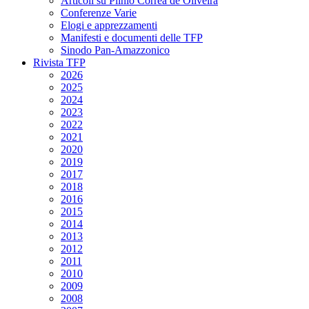
Articoli su Plinio Corrêa de Oliveira
Conferenze Varie
Elogi e apprezzamenti
Manifesti e documenti delle TFP
Sinodo Pan-Amazzonico
Rivista TFP
2026
2025
2024
2023
2022
2021
2020
2019
2017
2018
2016
2015
2014
2013
2012
2011
2010
2009
2008