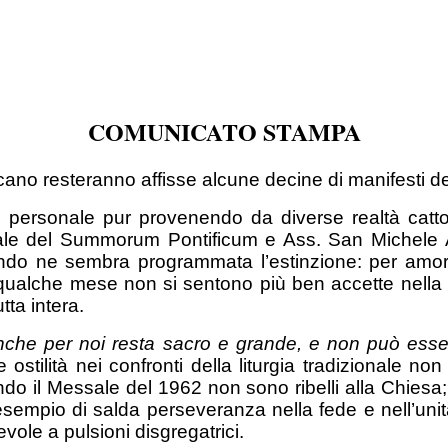
COMUNICATO STAMPA
cano resteranno affisse alcune decine di manifesti dedi
lo personale pur provenendo da diverse realtà cat
ale del Summorum Pontificum e Ass. San Michele Ar
ndo ne sembra programmata l’estinzione: per amor
qualche mese non si sentono più ben accette nella C
tta intera.
nche per noi resta sacro e grande, e non può essere
ostilità nei confronti della liturgia tradizionale no
o il Messale del 1962 non sono ribelli alla Chiesa; 
 esempio di salda perseveranza nella fede e nell’uni
ole a pulsioni disgregatrici.