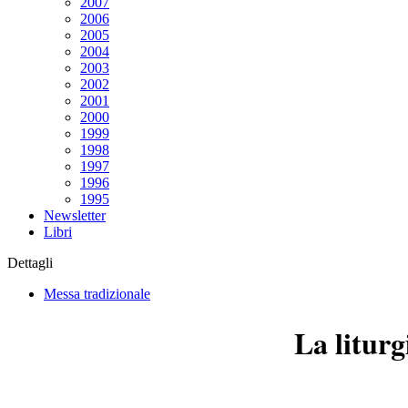
2007
2006
2005
2004
2003
2002
2001
2000
1999
1998
1997
1996
1995
Newsletter
Libri
Dettagli
Messa tradizionale
La liturg