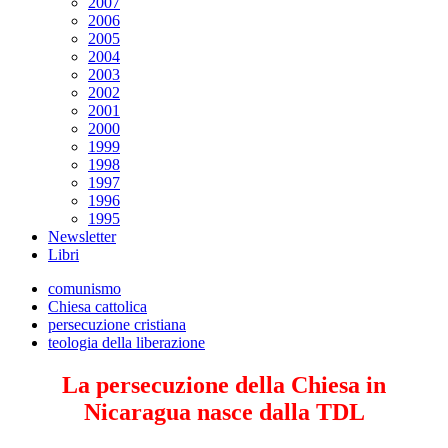
2007
2006
2005
2004
2003
2002
2001
2000
1999
1998
1997
1996
1995
Newsletter
Libri
comunismo
Chiesa cattolica
persecuzione cristiana
teologia della liberazione
La persecuzione della Chiesa in
Nicaragua nasce dalla TDL