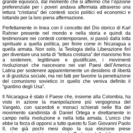
grande equivoco, dal momento che si affermò che l’opzione
preferenziale per i poveri andava affermata attraverso una
lettura “cristiana” dei contesti socio politici ed economici e
lottando per la loro piena affermazione.
Perfettamente in linea con il concetto del Dio storico di Karl
Rahner presente nel mondo e nella storia e quindi da
testimoniare nei contesti contemporanei, si passò dalla lotta
spirituale a quella politica, per finire come in Nicaragua a
quella armata. Non solo, la Teologia della Liberazione finì
per diventare una sorta di “lettura cristiana” del marxismo fino
a sostenere, legittimare e giustificare, i movimenti
rivoluzionari che nascevano nei vari Paesi dell’America
Latina per sostenere apparentemente un desiderio di libertà
e di giustizia sociale, ma nei fatti per favorire la penetrazione
del comunismo sovietico in quello che veniva definito il
“giardino degli Usa”.
Il Nicaragua è stato il Paese che, insieme alla Colombia, ha
visto in azione la manipolazione più vergognosa del
Vangelo, con sacerdoti e monaci schierati nelle fila del
movimento sandinista di Daniel Ortega e direttamente in
campo nella rivoluzione e nella lotta armata. L’unico che
ebbe la forza di opporsi a tutto questo fu San Giovanni Paolo
II, che già pochi mesi dopo la sua elezione prese