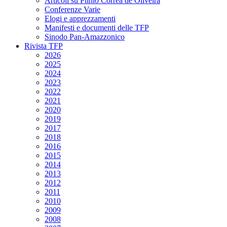
Articoli su Plinio Corrêa de Oliveira
Conferenze Varie
Elogi e apprezzamenti
Manifesti e documenti delle TFP
Sinodo Pan-Amazzonico
Rivista TFP
2026
2025
2024
2023
2022
2021
2020
2019
2017
2018
2016
2015
2014
2013
2012
2011
2010
2009
2008