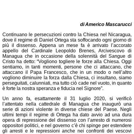
di Americo Mascarucci
Continuano le persecuzioni contro la Chiesa nel Nicaragua,
dove il regime di Daniel Ortega sta soffocando ogni giorno di
più il dissenso. Appena un mese fa è arrivato l’accorato
appello del Cardinale Leopoldo Brenes, Arcivescovo di
Managua che in occasione della solennità del Sangue di
Cristo ha detto: “Vogliono togliere le forze alla Chiesa. Oggi
sentiamo, in tanti momenti, persone che ci attaccano, che
attaccano il Papa Francesco, che in un modo o nell’altro
vogliono diminuire la forza dalla Chiesa, ci insultano, siamo
perseguitati, calunniati, ma tutto ciò cade nel vuoto, in quanto
è forte la nostra speranza e fiducia nel Signore”.
Un anno fa, esattamente il 31 luglio 2020, si verificò
l’attentato nella cattedrale di Managua che inaugurò una
serie di azioni violente in diverse chiese del Paese. Negli
ultimi tempi il regime di Ortega ha dato avvio ad una dura
opera di repressione del dissenso con l’arresto di numerosi
oppositori politici, e nel governo c’è chi spinge per estendere
gli arresti e le repressioni anche nei confronti dei vescovi