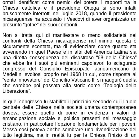
ormai identificati come nemici del potere. I rapporti tra la
Chiesa cattolica e il presidente Ortega si sono infatti
bruscamente interrotti nel luglio 2018, quando il presidente
nicaraguense ha accusato i Vescovi di aver organizzato un
presunto “golpe” nei suoi confronti..
Non si tratta qui di manifestare o meno solidarietà nei
confronti della Chiesa nicaraguense nel mirino, questa è
sicuramente scontata, ma di evidenziare come quanto sta
avvenendo in quel Paese e in altri dell’America Latina sia
una diretta conseguenza del disastroso “68 della Chiesa”
che ebbe fra i suoi più eminenti capolavori lo sciagurato
congresso del Consiglio Episcopale latinoamericano di
Medellin, svoltosi proprio nel 1968 in cui, come risposta al
“vento innovatore” del Concilio Vaticano II, si inaugurò quella
che sarebbe poi passata alla storia come “Teologia della
Liberazione”.
In quel congresso fu stabilito il principio secondo cui il ruolo
centrale della Chiesa nella società umana contemporanea
doveva essere quello di porre in evidenza i valori di
emancipazione sociale e politica presenti nel messaggio
cristiano, in particolare l’opzione fondamentale per i poveri.
Messa così poteva anche sembrare una rivendicazione del
tutto legittima, ma in realtà fu per la Chiesa l’inizio di un