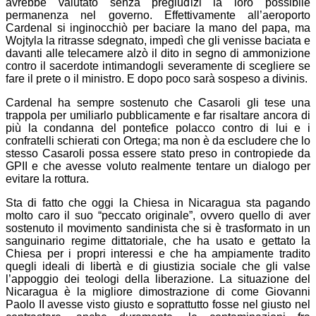
avrebbe valutato senza pregiudizi la loro possibile
permanenza nel governo. Effettivamente all’aeroporto
Cardenal si inginocchiò per baciare la mano del papa, ma
Wojtyla la ritrasse sdegnato, impedì che gli venisse baciata e
davanti alle telecamere alzò il dito in segno di ammonizione
contro il sacerdote intimandogli severamente di scegliere se
fare il prete o il ministro. E dopo poco sarà sospeso a divinis.
Cardenal ha sempre sostenuto che Casaroli gli tese una
trappola per umiliarlo pubblicamente e far risaltare ancora di
più la condanna del pontefice polacco contro di lui e i
confratelli schierati con Ortega; ma non è da escludere che lo
stesso Casaroli possa essere stato preso in contropiede da
GPII e che avesse voluto realmente tentare un dialogo per
evitare la rottura.
Sta di fatto che oggi la Chiesa in Nicaragua sta pagando
molto caro il suo “peccato originale”, ovvero quello di aver
sostenuto il movimento sandinista che si è trasformato in un
sanguinario regime dittatoriale, che ha usato e gettato la
Chiesa per i propri interessi e che ha ampiamente tradito
quegli ideali di libertà e di giustizia sociale che gli valse
l’appoggio dei teologi della liberazione. La situazione del
Nicaragua è la migliore dimostrazione di come Giovanni
Paolo II avesse visto giusto e soprattutto fosse nel giusto nel