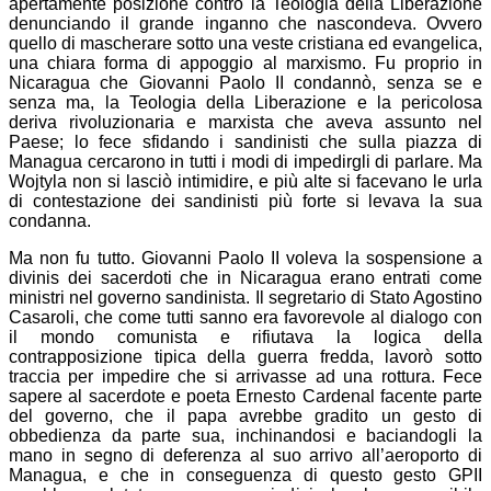
apertamente posizione contro la Teologia della Liberazione
denunciando il grande inganno che nascondeva. Ovvero
quello di mascherare sotto una veste cristiana ed evangelica,
una chiara forma di appoggio al marxismo. Fu proprio in
Nicaragua che Giovanni Paolo II condannò, senza se e
senza ma, la Teologia della Liberazione e la pericolosa
deriva rivoluzionaria e marxista che aveva assunto nel
Paese; lo fece sfidando i sandinisti che sulla piazza di
Managua cercarono in tutti i modi di impedirgli di parlare. Ma
Wojtyla non si lasciò intimidire, e più alte si facevano le urla
di contestazione dei sandinisti più forte si levava la sua
condanna.
Ma non fu tutto. Giovanni Paolo II voleva la sospensione a
divinis dei sacerdoti che in Nicaragua erano entrati come
ministri nel governo sandinista. Il segretario di Stato Agostino
Casaroli, che come tutti sanno era favorevole al dialogo con
il mondo comunista e rifiutava la logica della
contrapposizione tipica della guerra fredda, lavorò sotto
traccia per impedire che si arrivasse ad una rottura. Fece
sapere al sacerdote e poeta Ernesto Cardenal facente parte
del governo, che il papa avrebbe gradito un gesto di
obbedienza da parte sua, inchinandosi e baciandogli la
mano in segno di deferenza al suo arrivo all’aeroporto di
Managua, e che in conseguenza di questo gesto GPII