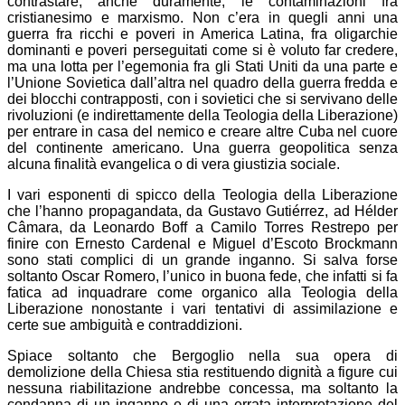
contrastare, anche duramente, le contaminazioni fra
cristianesimo e marxismo. Non c’era in quegli anni una
guerra fra ricchi e poveri in America Latina, fra oligarchie
dominanti e poveri perseguitati come si è voluto far credere,
ma una lotta per l’egemonia fra gli Stati Uniti da una parte e
l’Unione Sovietica dall’altra nel quadro della guerra fredda e
dei blocchi contrapposti, con i sovietici che si servivano delle
rivoluzioni (e indirettamente della Teologia della Liberazione)
per entrare in casa del nemico e creare altre Cuba nel cuore
del continente americano. Una guerra geopolitica senza
alcuna finalità evangelica o di vera giustizia sociale.
I vari esponenti di spicco della Teologia della Liberazione
che l’hanno propagandata, da Gustavo Gutiérrez, ad Hélder
Câmara, da Leonardo Boff a Camilo Torres Restrepo per
finire con Ernesto Cardenal e Miguel d’Escoto Brockmann
sono stati complici di un grande inganno. Si salva forse
soltanto Oscar Romero, l’unico in buona fede, che infatti si fa
fatica ad inquadrare come organico alla Teologia della
Liberazione nonostante i vari tentativi di assimilazione e
certe sue ambiguità e contraddizioni.
Spiace soltanto che Bergoglio nella sua opera di
demolizione della Chiesa stia restituendo dignità a figure cui
nessuna riabilitazione andrebbe concessa, ma soltanto la
condanna di un inganno e di una errata interpretazione del