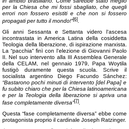
in ambito brasiliano. Come sarebbe stato meglio
per la Chiesa che mi fossi sbagliato, che quegli
errori non fossero esistiti e che non si fossero
[6]
propagati per tutto il mondo!”
.
Gli anni Sessanta e Settanta videro l’ascesa
incontrastata in America Latina della cosiddetta
Teologia della liberazione, di ispirazione marxista.
La “pacchia” finì con l’elezione di Giovanni Paolo
II. Nel suo intervento alla III Assemblea Generale
della CELAM, nel gennaio 1979, Papa Woytila
fustigò duramente questa scuola. Scrive il
socialista argentino Diego Facundo Sánchez:
“Bastarono pochi minuti di intervento [del Papa] e
fu subito chiaro che per la Chiesa latinoamericana
e per la Teologia della liberazione si apriva una
[7]
fase completamente diversa”
.
Questa “fase completamente diversa” ebbe come
protagonista proprio il cardinale Joseph Ratzinger.