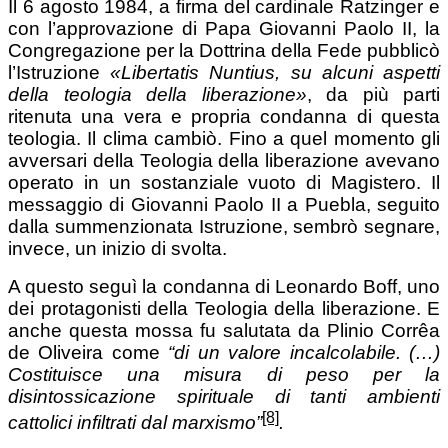
Il 6 agosto 1984, a firma del cardinale Ratzinger e
con l’approvazione di Papa Giovanni Paolo II, la
Congregazione per la Dottrina della Fede pubblicò
l’Istruzione
«Libertatis Nuntius, su alcuni aspetti
della teologia della liberazione»
, da più parti
ritenuta una vera e propria condanna di questa
teologia. Il clima cambiò. Fino a quel momento gli
avversari della Teologia della liberazione avevano
operato in un sostanziale vuoto di Magistero. Il
messaggio di Giovanni Paolo II a Puebla, seguito
dalla summenzionata Istruzione, sembrò segnare,
invece, un inizio di svolta.
A questo seguì la condanna di Leonardo Boff, uno
dei protagonisti della Teologia della liberazione. E
anche questa mossa fu salutata da Plinio Corrêa
de Oliveira come
“di un valore incalcolabile. (…)
Costituisce una misura di peso per la
disintossicazione spirituale di tanti ambienti
[8]
cattolici infiltrati dal marxismo”
.