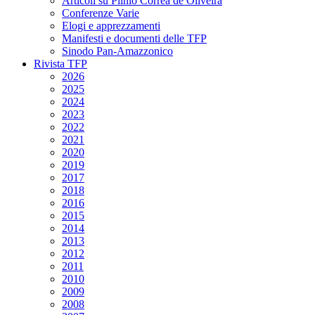
Articoli su Plinio Corrêa de Oliveira
Conferenze Varie
Elogi e apprezzamenti
Manifesti e documenti delle TFP
Sinodo Pan-Amazzonico
Rivista TFP
2026
2025
2024
2023
2022
2021
2020
2019
2017
2018
2016
2015
2014
2013
2012
2011
2010
2009
2008