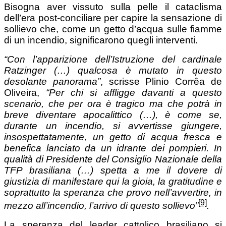
Bisogna aver vissuto sulla pelle il cataclisma
dell’era post-conciliare per capire la sensazione di
sollievo che, come un getto d’acqua sulle fiamme
di un incendio, significarono quegli interventi.
“Con l’apparizione dell’Istruzione del cardinale
Ratzinger (…) qualcosa è mutato in questo
desolante panorama”
, scrisse Plinio Corrêa de
Oliveira,
“Per chi si affligge davanti a questo
scenario, che per ora è tragico ma che potrà in
breve diventare apocalittico (…), è come se,
durante un incendio, si avvertisse giungere,
insospettatamente, un getto di acqua fresca e
benefica lanciato da un idrante dei pompieri. In
qualità di Presidente del Consiglio Nazionale della
TFP brasiliana (…) spetta a me il dovere di
giustizia di manifestare qui la gioia, la gratitudine e
soprattutto la speranza che provo nell’avvertire, in
[9]
mezzo all’incendio, l’arrivo di questo sollievo”
.
La speranza del leader cattolico brasiliano si