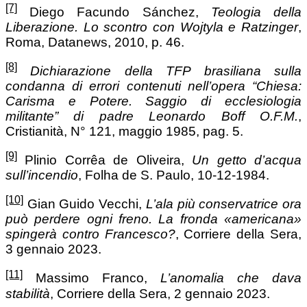
[7]
Diego Facundo Sánchez,
Teologia della
Liberazione. Lo scontro con Wojtyla e Ratzinger
,
Roma, Datanews, 2010, p. 46.
[8]
Dichiarazione della TFP brasiliana sulla
condanna di errori contenuti nell’opera “Chiesa:
Carisma e Potere. Saggio di ecclesiologia
militante” di padre Leonardo Boff O.F.M.
,
Cristianità, N° 121, maggio 1985, pag. 5.
[9]
Plinio Corrêa de Oliveira,
Un getto d’acqua
sull’incendio
, Folha de S. Paulo, 10-12-1984.
[10]
Gian Guido Vecchi,
L’ala più conservatrice ora
può perdere ogni freno. La fronda «americana»
spingerà contro Francesco?
, Corriere della Sera,
3 gennaio 2023.
[11]
Massimo Franco,
L’anomalia che dava
stabilità
, Corriere della Sera, 2 gennaio 2023.