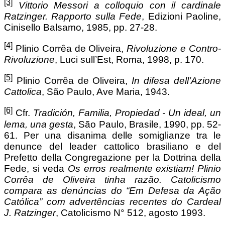
[3]
Vittorio Messori a colloquio con il cardinale
Ratzinger. Rapporto sulla Fede
, Edizioni Paoline,
Cinisello Balsamo, 1985, pp. 27-28.
[4]
Plinio Corrêa de Oliveira,
Rivoluzione e Contro-
Rivoluzione
, Luci sull’Est, Roma, 1998, p. 170.
[5]
Plinio Corrêa de Oliveira,
In difesa dell’Azione
Cattolica
, São Paulo, Ave Maria, 1943.
[6]
Cfr.
Tradición, Familia, Propiedad - Un ideal, un
lema, una gesta
, São Paulo, Brasile, 1990, pp. 52-
61. Per una disanima delle somiglianze tra le
denunce del leader cattolico brasiliano e del
Prefetto della Congregazione per la Dottrina della
Fede, si veda
Os erros realmente existiam!
Plinio
Corrêa de Oliveira tinha razão. Catolicismo
compara as denúncias do “Em Defesa da Ação
Católica” com advertências recentes do Cardeal
J. Ratzinger
, Catolicismo N° 512, agosto 1993.