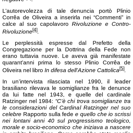
L’autorevolezza di tale denuncia portò Plinio
Corrêa de Oliveira a inserirla nei “Commenti” in
calce al suo capolavoro
Rivoluzione e Contro-
[4]
Rivoluzione
.
Le perplessità espresse dal Prefetto della
Congregazione per la Dottrina della Fede non
erano tuttavia nuove. Le aveva già manifestate
quarant’anni prima lo stesso Plinio Corrêa de
[5]
Oliveira nel libro
In difesa dell’Azione Cattolica
.
In un’intervista rilasciata nel 1990, il leader
brasiliano rilevava le somiglianze fra le denunce
da lui fatte nel 1943, e quelle del cardinale
Ratzinger nel 1984:
“C’è chi trova somiglianze tra
le considerazioni del Cardinal Ratzinger nel suo
celebre
Rapporto sulla fede
e quello che io scrissi
nei lontani anni 40 sul progressismo teologico,
morale e socio-economico che iniziava a nascere