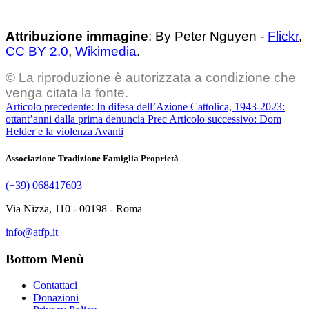
Attribuzione immagine
: By Peter Nguyen -
Flickr
,
CC BY 2.0
,
Wikimedia
.
© La riproduzione è autorizzata a condizione che
venga citata la fonte.
Articolo precedente: In difesa dell’Azione Cattolica, 1943-2023:
ottant’anni dalla prima denuncia
Prec
Articolo successivo: Dom
Helder e la violenza
Avanti
Associazione Tradizione Famiglia Proprietà
(+39) 068417603
Via Nizza, 110 - 00198 - Roma
info@atfp.it
Bottom Menù
Contattaci
Donazioni