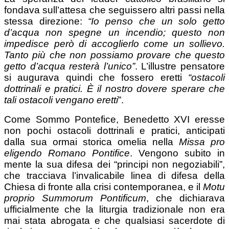
fondava sull’attesa che seguissero altri passi nella
stessa direzione:
“Io penso che un solo getto
d’acqua non spegne un incendio; questo non
impedisce però di accoglierlo come un sollievo.
Tanto più che non possiamo provare che questo
getto d’acqua resterà l’unico”
. L’illustre pensatore
si augurava quindi che fossero eretti
“ostacoli
dottrinali e pratici. È il nostro dovere sperare che
tali ostacoli vengano eretti
”.
Come Sommo Pontefice, Benedetto XVI eresse
non pochi ostacoli dottrinali e pratici, anticipati
dalla sua ormai storica omelia nella
Missa pro
eligendo Romano Pontifice
. Vengono subito in
mente la sua difesa dei “principi non negoziabili”,
che tracciava l’invalicabile linea di difesa della
Chiesa di fronte alla crisi contemporanea, e il
Motu
proprio Summorum Pontificum
, che dichiarava
ufficialmente che la liturgia tradizionale non era
mai stata abrogata e che qualsiasi sacerdote di