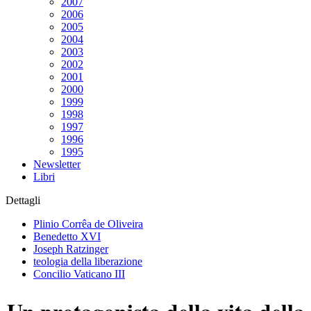
2007
2006
2005
2004
2003
2002
2001
2000
1999
1998
1997
1996
1995
Newsletter
Libri
Dettagli
Plinio Corrêa de Oliveira
Benedetto XVI
Joseph Ratzinger
teologia della liberazione
Concilio Vaticano III