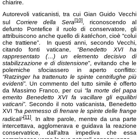
chiarire.
Autorevoli vaticanisti, tra cui Gian Guido Vecchi
[10]
sul
Corriere della Sera
, riconoscendo al
defunto Pontefice il ruolo di conservatore, gli
attribuiscono anche quello di
katéchon
, cioè “colui
che trattiene”. In questi anni, secondo Vecchi,
citando fonti vaticane,
“Benedetto XVI ha
rappresentato (…) un elemento decisivo di
stabilizzazione e di distensione
”, evitando che le
polemiche sfociassero in aperto conflitto:
“Ratzinger ha trattenuto le spinte centrifughe più
evidenti”
. Un commento del tutto simile è offerto
da Massimo Franco, per cui
“la morte del papa
emerito Benedetto XVI fa vacillare gli equilibri
vaticani”
. Secondo il noto vaticanista, Benedetto
XVI
“ha permesso di frenare le spinte delle frange
[11]
radicali”
.
In altre parole, mentre da una parte
intercettava, agglomerava e guidava la reazione
conservatrice, dall’altra impediva che essa