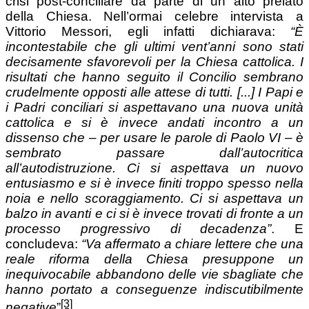
crisi post-conciliare da parte di un alto prelato
della Chiesa. Nell’ormai celebre intervista a
Vittorio Messori, egli infatti dichiarava:
“È
incontestabile che gli ultimi vent’anni sono stati
decisamente sfavorevoli per la Chiesa cattolica. I
risultati che hanno seguito il Concilio sembrano
crudelmente opposti alle attese di tutti. [...] I Papi e
i Padri conciliari si aspettavano una nuova unità
cattolica e si è invece andati incontro a un
dissenso che – per usare le parole di Paolo VI – è
sembrato passare dall’autocritica
all’autodistruzione. Ci si aspettava un nuovo
entusiasmo e si è invece finiti troppo spesso nella
noia e nello scoraggiamento. Ci si aspettava un
balzo in avanti e ci si è invece trovati di fronte a un
processo progressivo di decadenza”
. E
concludeva:
“Va affermato a chiare lettere che una
reale riforma della Chiesa presuppone un
inequivocabile abbandono delle vie sbagliate che
hanno portato a conseguenze indiscutibilmente
[3]
negative
”
.