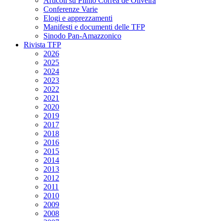
Articoli su Plinio Corrêa de Oliveira
Conferenze Varie
Elogi e apprezzamenti
Manifesti e documenti delle TFP
Sinodo Pan-Amazzonico
Rivista TFP
2026
2025
2024
2023
2022
2021
2020
2019
2017
2018
2016
2015
2014
2013
2012
2011
2010
2009
2008